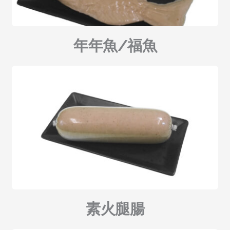
年年魚/福魚
素火腿腸