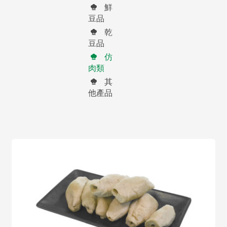
鮮
豆品
乾
豆品
仿
肉類
其
他產品