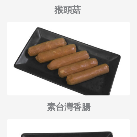
猴頭菇 
素台灣香腸