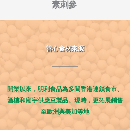
素刺參 
善心食材來源
開業以來，明利食品為多間香港連鎖食市、
酒樓和廟宇供應豆製品。現時，更拓展銷售
至歐洲與美加等地