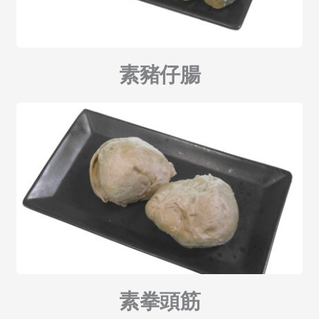
素豬仔腸
素拳頭筋